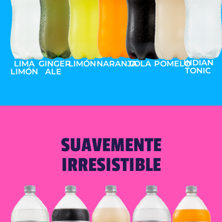
INDIAN
LIMA
GINGER
LIMÓN
NARANJA
COLA
POMELO
TONIC
LIMÓN
ALE
SUAVEMENTE
IRRESISTIBLE