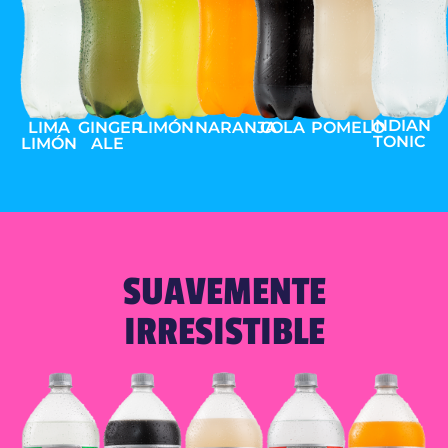
INDIAN
LIMA
GINGER
LIMÓN
NARANJA
COLA
POMELO
TONIC
LIMÓN
ALE
SUAVEMENTE
IRRESISTIBLE